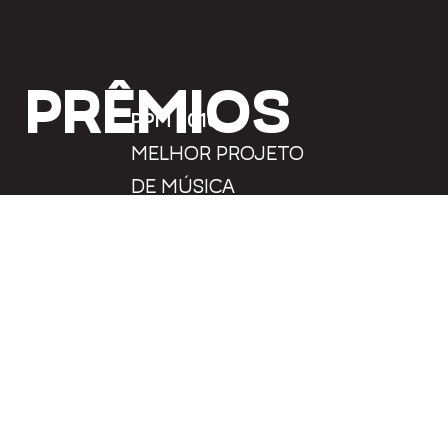
PRÊMIOS
PPM 2016
MELHOR PROJETO
DE MÚSICA
APCA 2016
MELHOR PROJETO DE
MÚSICA
WME 2018
EMPREENDEDORA DO
ANO PARA FABIANA
BATISTELA