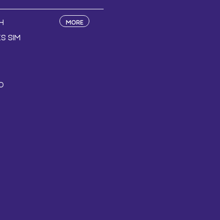
H
MORE
S SIM
O