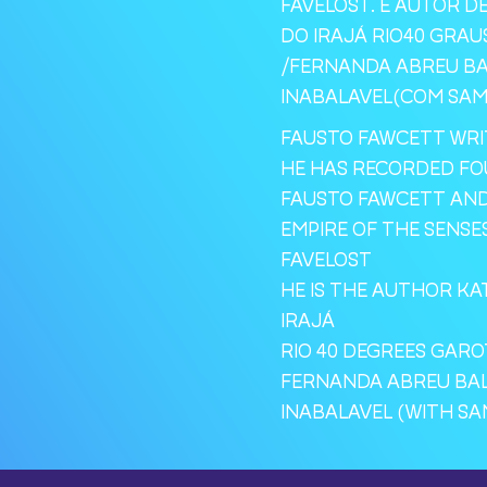
FAVELOST. É AUTOR DE
DO IRAJÁ RIO40 GRA
/FERNANDA ABREU B
INABALAVEL(COM SAM
FAUSTO FAWCETT WR
HE HAS RECORDED FO
FAUSTO FAWCETT AN
EMPIRE OF THE SENSE
FAVELOST
HE IS THE AUTHOR KAT
IRAJÁ
RIO 40 DEGREES GAR
FERNANDA ABREU BA
INABALAVEL (WITH SA