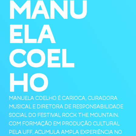
MANU
ELA
COEL
HO
MANUELA COELHO É CARIOCA, CURADORA
MUSICAL E DIRETORA DE RESPONSABILIDADE
SOCIAL DO FESTIVAL ROCK THE MOUNTAIN.
COM FORMAÇÃO EM PRODUÇÃO CULTURAL
PELA UFF, ACUMULA AMPLA EXPERIÊNCIA NO