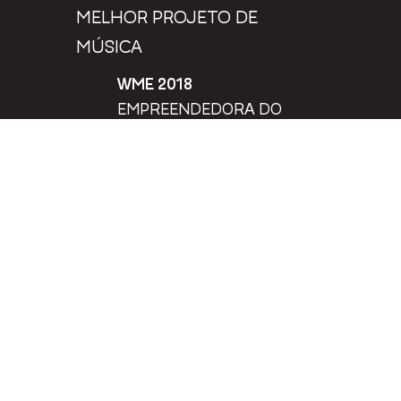
MELHOR PROJETO DE
MÚSICA
WME 2018
EMPREENDEDORA DO
ANO PARA FABIANA
BATISTELA
MUSIC CITIES AWARDS 2023
INTERNACIONAL
MELHOR INICIATIVA DE MÚSICA QUE
CAUSA IMPACTO SOCIAL,
ECONÔMICO E DE COMUNIDADE
E MAIS 6 INDICAÇÕES
ENTRE 2016 E 2023
@ SEMANA INTERNACIONAL DE MÚSICA DE SÃO PAULO/
INKER AGÊNCIA E PRODUTORA CULTURAL LTDA.