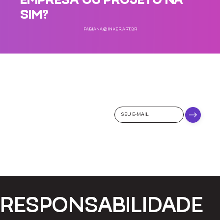
SIM?
FABIANA@INKER.ART.BR
QUER
RECEBER
NOVIDADES E
PROMOÇÕES
DA SIM?
SE
INSCREVA NA
NOSSA
NEWSLETTER:
RESPONSABILIDADE