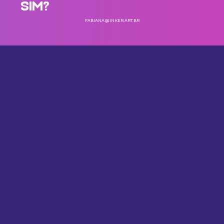
SIM?
FABIANA@INKER.ART.BR