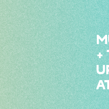
M
+
U
A