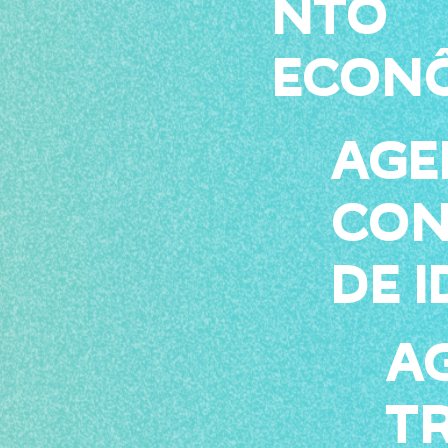
NTO
ECON
AGE
CON
DE 
A
T