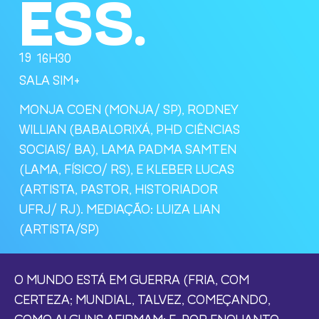
ESS.
19
16H30
SALA SIM+
MONJA COEN (MONJA/ SP), RODNEY
WILLIAN (BABALORIXÁ, PHD CIÊNCIAS
SOCIAIS/ BA), LAMA PADMA SAMTEN
(LAMA, FÍSICO/ RS), E KLEBER LUCAS
(ARTISTA, PASTOR, HISTORIADOR
UFRJ/ RJ). MEDIAÇÃO: LUIZA LIAN
(ARTISTA/SP)
O MUNDO ESTÁ EM GUERRA (FRIA, COM
CERTEZA; MUNDIAL, TALVEZ, COMEÇANDO,
COMO ALGUNS AFIRMAM; E, POR ENQUANTO,