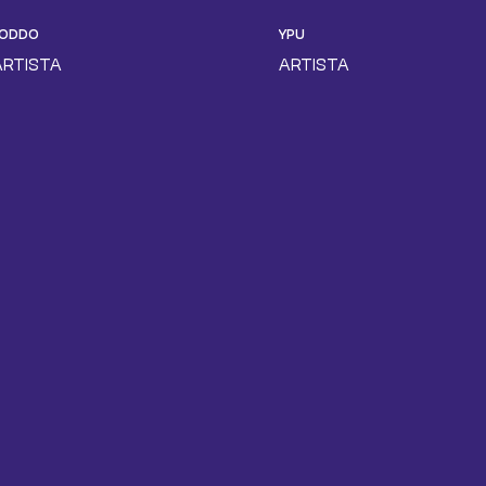
LODDO
YPU
ARTISTA
ARTISTA