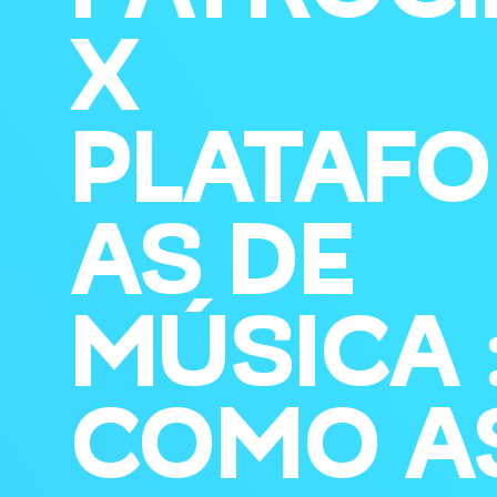
X
PLATAF
AS DE
MÚSICA 
COMO A