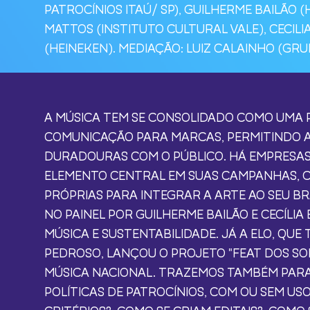
PATROCÍNIOS ITAÚ/ SP), GUILHERME BAILÃO (
MATTOS (INSTITUTO CULTURAL VALE), CECILI
(HEINEKEN). MEDIAÇÃO: LUIZ CALAINHO (GRUP
A MÚSICA TEM SE CONSOLIDADO COMO UMA
COMUNICAÇÃO PARA MARCAS, PERMITINDO A
DURADOURAS COM O PÚBLICO. HÁ EMPRESAS
ELEMENTO CENTRAL EM SUAS CAMPANHAS, 
PRÓPRIAS PARA INTEGRAR A ARTE AO SEU B
NO PAINEL POR GUILHERME BAILÃO E CECÍLIA
MÚSICA E SUSTENTABILIDADE. JÁ A ELO, QU
PEDROSO, LANÇOU O PROJETO "FEAT DOS SON
MÚSICA NACIONAL. TRAZEMOS TAMBÉM PARA
POLÍTICAS DE PATROCÍNIOS, COM OU SEM USO 
CRITÉRIOS?; COMO SE CRIAM EDITAIS?; COMO